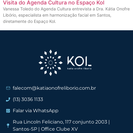
Visita do Agenda Cultura no Espaço Kol
Vanessa Toledo do Agenda Cultura entrevista a Dra. Kátia Onofre
Libório, especialista em harmonização facial em Santos,
diretamente do Espaço Kol.
falecom@katiaonofreliborio.com.br
(13) 3036 1133
Falar via WhatsApp
Rua Lincoln Feliciano, 117 conjunto 2003 |
Santos-SP | Office Clube XV