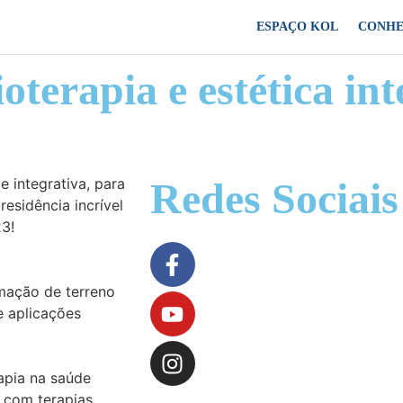
ESPAÇO KOL
CONHE
terapia e estética int
 integrativa, para
Redes Sociais
esidência incrível
3!
amação de terreno
e aplicações
rapia na saúde
a com terapias