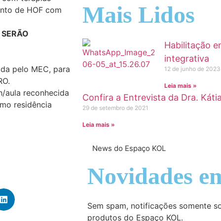
Mais Lidos
mento de HOF com
 SERÃO
Habilitação e
integrativa
ida pelo MEC, para
12 de junho de 2023
RO.
Leia mais »
h/aula reconhecida
Confira a Entrevista da Dra. Káti
mo residência
29 de setembro de 2021
Leia mais »
News do Espaço KOL
Novidades em
Sem spam, notificações somente so
produtos do Espaço KOL.