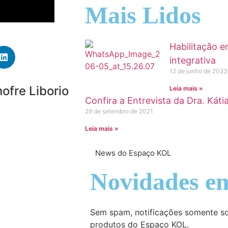
Mais Lidos
Habilitação e
integrativa
12 de junho de 2023
nofre Liborio
Leia mais »
Confira a Entrevista da Dra. Káti
29 de setembro de 2021
Leia mais »
News do Espaço KOL
Novidades em
Sem spam, notificações somente so
produtos do Espaço KOL.