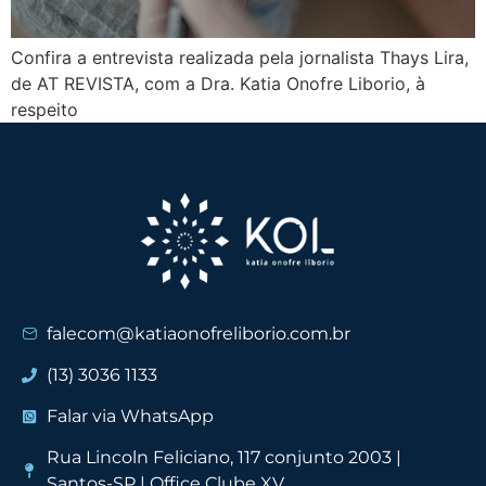
Confira a entrevista realizada pela jornalista Thays Lira,
de AT REVISTA, com a Dra. Katia Onofre Liborio, à
respeito
falecom@katiaonofreliborio.com.br
(13) 3036 1133
Falar via WhatsApp
Rua Lincoln Feliciano, 117 conjunto 2003 |
Santos-SP | Office Clube XV