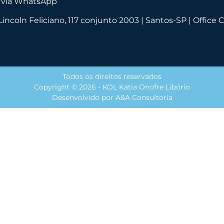
r via WhatsApp
incoln Feliciano, 117 conjunto 2003 | Santos-SP | Office 
Todos os direitos reservados
Copyright ©
2026
- KOL Kátia Onofre Libório
Desenvolvido por
A&A Consultoria