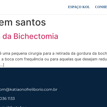
ESPAÇO KOL
CONHE
 em santos
 da Bichectomia
 uma pequena cirurgia para a retirada da gordura da boch
 a boca com frequência ou para aquelas que desejam reduz
[…]
com@katiaonofreliborio.com.br
3036 1133